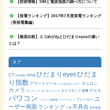
【技術情報】SIMと電波強度の調べ方について
【発電ランキング】2017年7月度発電ランキング
（実発電量編）
【徹底比較】エコめがねとひだまりeyesの違い
とは？
タグ
ひだまりeyes
ひだま
CT
sma
HUAWEI
り指数
アラートメール
オムロン
エコめがね
エラー
カメラ
デルタ
ダイヤモンド電機
サンテック
タケモトデンキ
パワコン
ユ
ブレーカー
パワコン毎推移
ファーウェイ
ーザー画面
不具合
ランキング
三相
使用者感