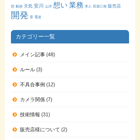
業務
想い
安川
天気
販売店
想
動画
山洋
求人
田淵三相
開発
雷
電波
カテゴリー一覧
メイン記事
(48)
ルール
(3)
不具合事例
(12)
カメラ関係
(7)
技術情報
(31)
販売店様について
(2)