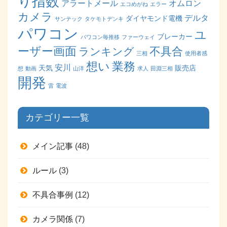
り指数
アラートメール
オムロン
エコめがね
エラー
カメラ
デルタ
ダイヤモンド電機
サンテック
タケモトデンキ
パワコン
ユ
ブレーカー
パワコン毎推移
ファーウェイ
ーザー画面
不具合
ランキング
三相
使用者感
業務
想い
安川
天気
販売店
想
動画
山洋
求人
田淵三相
開発
雷
電波
カテゴリー一覧
メイン記事
(48)
ルール
(3)
不具合事例
(12)
カメラ関係
(7)