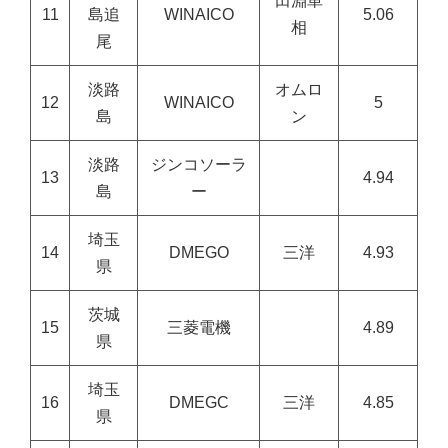
田淵単
11
島追
WINAICO
5.06
相
尾
淡路
オムロ
12
WINAICO
5
島
ン
淡路
ジンコソーラ
13
4.94
島
ー
埼玉
14
DMEGO
三洋
4.93
県
茨城
15
三菱電機
4.89
県
埼玉
16
DMEGC
三洋
4.85
県