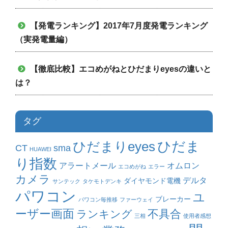
【発電ランキング】2017年7月度発電ランキング
（実発電量編）
【徹底比較】エコめがねとひだまりeyesの違いと
は？
タグ
ひだまりeyes
ひだま
CT
sma
HUAWEI
り指数
アラートメール
オムロン
エコめがね
エラー
カメラ
デルタ
ダイヤモンド電機
サンテック
タケモトデンキ
パワコン
ユ
ブレーカー
パワコン毎推移
ファーウェイ
ーザー画面
不具合
ランキング
三相
使用者感想