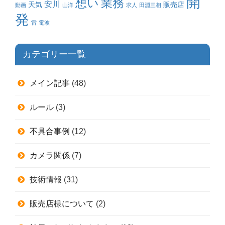
開
業務
想い
安川
天気
販売店
動画
山洋
求人
田淵三相
発
雷
電波
カテゴリー一覧
メイン記事
(48)
ルール
(3)
不具合事例
(12)
カメラ関係
(7)
技術情報
(31)
販売店様について
(2)