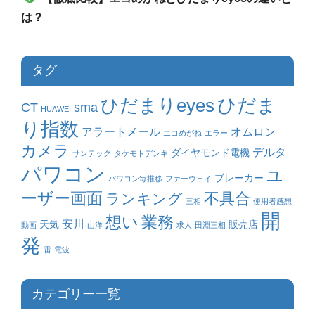
は？
タグ
ひだまりeyes
ひだま
CT
sma
HUAWEI
り指数
アラートメール
オムロン
エコめがね
エラー
カメラ
デルタ
ダイヤモンド電機
サンテック
タケモトデンキ
パワコン
ユ
ブレーカー
パワコン毎推移
ファーウェイ
ーザー画面
不具合
ランキング
三相
使用者感想
開
業務
想い
安川
天気
販売店
動画
山洋
求人
田淵三相
発
雷
電波
カテゴリー一覧