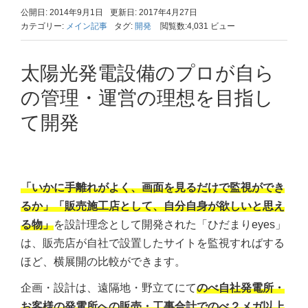
公開日: 2014年9月1日
更新日: 2017年4月27日
カテゴリー:
メイン記事
タグ:
開発
閲覧数:4,031 ビュー
太陽光発電設備のプロが自ら
の管理・運営の理想を目指し
て開発
「いかに手離れがよく、画面を見るだけで監視ができ
るか」「販売施工店として、自分自身が欲しいと思え
る物」
を設計理念として開発された「ひだまりeyes」
は、販売店が自社で設置したサイトを監視すればする
ほど、横展開の比較ができます。
企画・設計は、遠隔地・野立てにて
のべ自社発電所・
お客様の発電所への販売・工事合計でのべ２メガ以上