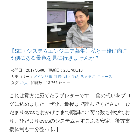
【SE・システムエンジニア募集】私と一緒に向こ
う側にある景色を見に行きませんか？
公開日：2017/06/06
更新日：2017/06/10
カテゴリー：
メイン記事
,
社長つれづれなるままに
,
ニュース
タグ:
求人
閲覧数：13,768 ビュー
これは貴方に宛てたラブレターです。 僕の想いをブロ
グに込めました。ぜひ、最後まで読んでください。 ひ
だまりeyesもおかげさまで順調に出荷台数も伸びてお
り、ひだまりeyesのシステムもすこぶる安定、後方支
援体制も十分整っ […]