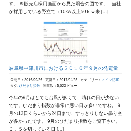
す。 ※販売店様用画面から見た場合の図です。 当社
が採用している野立て（10kw以上50ｋｗ未 […]
岐阜県中津川市における２０１６年９月の発電量
公開日：2016/09/26
更新日：2017/04/25
カテゴリー：
メイン記事
タグ:
ひだまり指数
閲覧数：5,023 ビュー
今年の9月はとても台風が多くて、晴れの日が少ない
です。ひだまり指数が非常に悪い日が多いですね。 9
月の12日くらいから24日まで、すっきりしない曇り空
が多かったです。 9月のひだまり指数をご覧下さい。
３．５を切っている日 […]